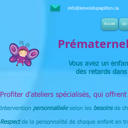
info@lenvoldupapillon.ca
S
Accueil
Qui 
Prématernel
Vous avez un enfant
des retards dan
Profiter d'ateliers spécialisés, qui offren
Intervention
personnalisée
selon les
besoins
de ch
Respect
de la personnalité de chaque enfant en tra