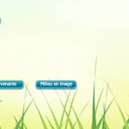
rvenante
Milieu en image
19