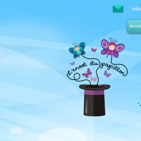
inf
Accuei