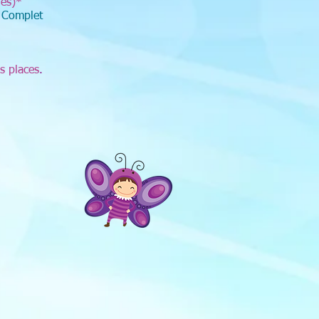
nes)*
-
Complet
es places
.
e de
e de
 les