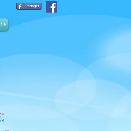
Partager
ndre
n
s)*
et