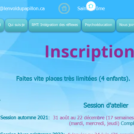
o@lenvoldupapillon.ca
Saint-Jérôme
l
Qui suis-je
RMT: Intégration des réflexes
Psychoéducation
Nous joi
Inscriptio
Faites vite places très limitées (4 enfants).
Session d'atelier
Session automne 2021
:
31 août au 22 décem
bre
(17 semaine
(mardi, mercredi, jeudi)
Compl