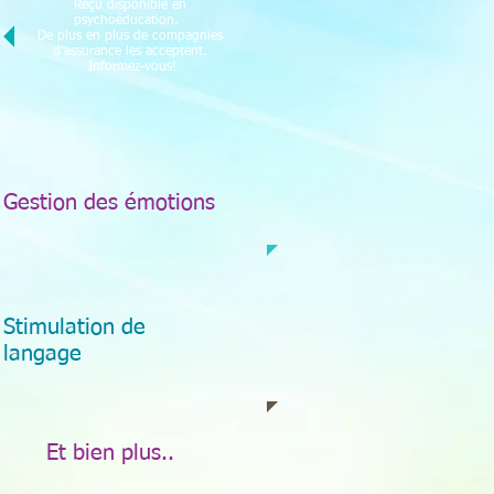
Reçu disponible en
psychoéducation.
De plus en plus de compagnies
d'assurance les acceptent.
Informez-vous!
Gestion des émotions
Stimulation de
langage
Et bien plus..