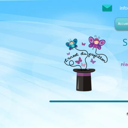
inf
Accuei
S
réa