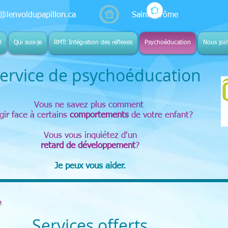
o@lenvoldupapillon.ca
Saint-Jérôme
l
Qui suis-je
RMT: Intégration des réflexes
Psychoéducation
Nous joi
ervice de psychoéducation
Vous ne savez plus comment
gir face à certains
comportements
de votre enfant?
Vous vous inquiétez d'un
retard de développement
?
Je peux vous aider.
Services offerts