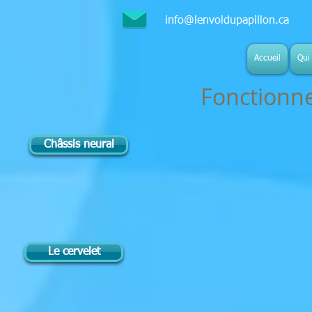
info@lenvoldupapillon.ca
S
Accueil
Qui 
Fonctionn
Châssis neural
Le cervelet